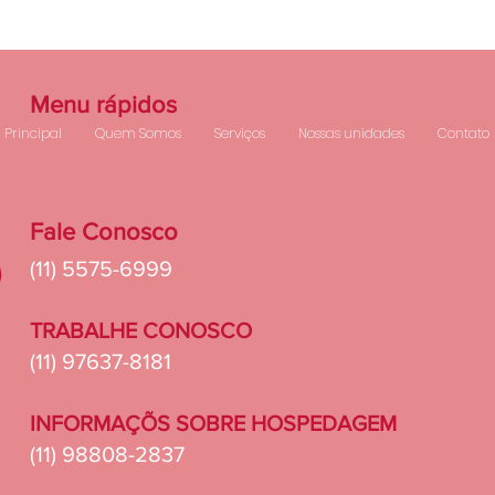
Menu rápidos
Principal
Quem Somos
Serviços
Nossas unidades
Contato
Fale Conosco
(11) 5575-6999
TRABALHE CONOSCO​
(11) 97637-8181
INFORMAÇÕS SOBRE HOSPEDAGEM
(11) 98808-2837