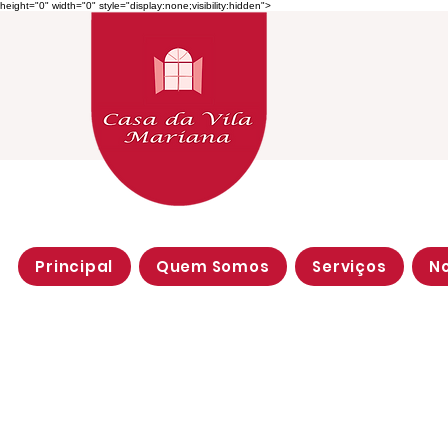
height="0" width="0" style="display:none;visibility:hidden">
Principal
Quem Somos
Serviços
N